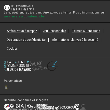
Le jeu peut rendre dépendant. Arrêtez-vous à temps! Plus d'informations sur
www.arretezvousatemps.be
Arrêtez-vous à temps !
Jeu Responsable
Termes & Conditions
Déclaration de confidentialité
Informations relatives à la securité
Cookies
Partenariats
Sécurité, confiance et intégrité