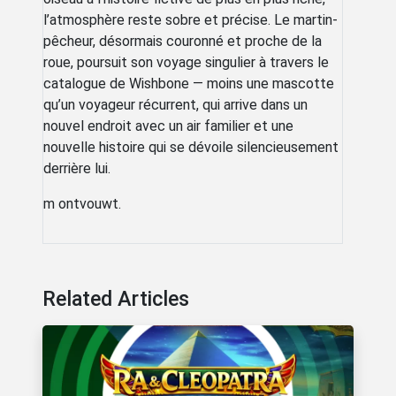
l’atmosphère reste sobre et précise. Le martin-
pêcheur, désormais couronné et proche de la
roue, poursuit son voyage singulier à travers le
catalogue de Wishbone — moins une mascotte
qu’un voyageur récurrent, qui arrive dans un
nouvel endroit avec un air familier et une
nouvelle histoire qui se dévoile silencieusement
derrière lui.
m ontvouwt.
Related Articles