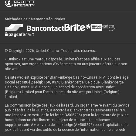
Méthodes de paiement sécurisées
© Copyright 2026, Unibet Casino. Tous droits réservés.
« Unibet » est une marque déposée. Unibet n’est pas affilié aux équipes
sportives, aux organisations d’événements ou aux joueurs décrits sur son
site web.
Ce site web est exploité par Blankenberge Casino-Kursaal N.V., dont le siège
social est situé Zeedijk 150, 8370 Blankenberge, Belgique. Blankenberge
Casino-Kursaal N.V. a conclu un accord de coopération avec Unibet
(Belgium) Limited pour l’hébergement du site web par Unibet (Belgium)
Limited.
La Commission belge des jeux de hasard, un organisme relevant du Service
public fédéral de la Justice, a accordé à Blankenberge Casino-Kursaal N.V.
une licence A en vertu de la loi belge (A505296) pour la fourniture de jeux de
hasard dans un établissement de jeux de classe I et une licence
supplémentaire A+ en vertu de la loi belge (A+505296) pour l’exploitation de
jeux de hasard via des outils de la société de l’information sur le site web.