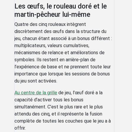
Les œufs, le rouleau doré et le
martin-pêcheur lui-même
Quatre des cinq rouleaux intègrent
discrètement des œufs dans la structure du
jeu, chacun étant associé à un bonus différent :
multiplicateurs, valeurs cumulatives,
mécanismes de relance et améliorations de
symboles. Ils restent en arrière-plan de
l’expérience de base et ne prennent toute leur
importance que lorsque les sessions de bonus
du jeu sont activées.
Au centre de la grille
de jeu, l’œuf doré a la
capacité d’activer tous les bonus
simultanément. C’est le plus rare et le plus
attendu des cinq, et il représente la fusion
complète de toutes les couches que le jeu a à
offrir.