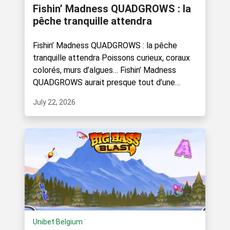
Fishin’ Madness QUADGROWS : la
pêche tranquille attendra
Fishin’ Madness QUADGROWS : la pêche
tranquille attendra Poissons curieux, coraux
colorés, murs d’algues… Fishin’ Madness
QUADGROWS aurait presque tout d’une
sortie paisible au fond.
July 22, 2026
Unibet Belgium