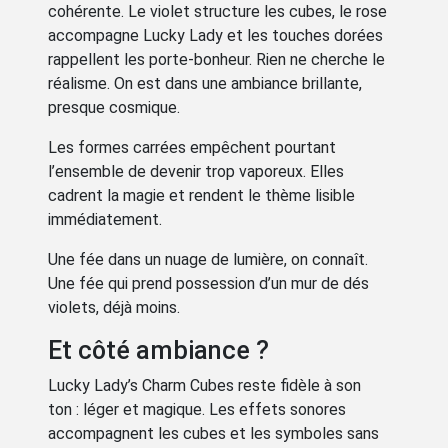
cohérente. Le violet structure les cubes, le rose
accompagne Lucky Lady et les touches dorées
rappellent les porte-bonheur. Rien ne cherche le
réalisme. On est dans une ambiance brillante,
presque cosmique.
Les formes carrées empêchent pourtant
l’ensemble de devenir trop vaporeux. Elles
cadrent la magie et rendent le thème lisible
immédiatement.
Une fée dans un nuage de lumière, on connaît.
Une fée qui prend possession d’un mur de dés
violets, déjà moins.
Et côté ambiance ?
Lucky Lady’s Charm Cubes reste fidèle à son
ton : léger et magique. Les effets sonores
accompagnent les cubes et les symboles sans