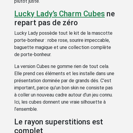
plutôt juste.
Lucky Lady’s Charm Cubes
ne
repart pas de zéro
Lucky Lady possède tout le kit de la mascotte
porte-bonheur : robe rose, sourire impeccable,
baguette magique et une collection complète
de porte-bonheur.
La version Cubes ne gomme rien de tout cela.
Elle prend ces éléments et les installe dans une
présentation dominée par de grands dés. C’est
important, parce qu’un bon skin ne consiste pas
à coller un nouveau cadre autour d’un jeu connu.
Ici, les cubes donnent une vraie silhouette à
l’ensemble.
Le rayon superstitions est
complet