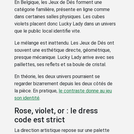
En Belgique, les Jeux de Dés forment une
catégorie familière, présente en ligne comme
dans certaines salles physiques. Les cubes
violets placent donc Lucky Lady dans un univers
que le public local identifie vite.
Le mélange est inattendu. Les Jeux de Dés ont
souvent une esthétique directe, géométrique,
presque mécanique. Lucky Lady arrive avec ses
paillettes, ses reflets et sa boule de cristal.
En théorie, les deux univers pourraient se
regarder bizarrement depuis les deux côtés de
la pièce. En pratique,
le contraste donne au jeu
son identité
.
Rose, violet, or : le dress
code est strict
La direction artistique repose sur une palette