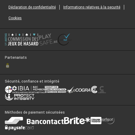
Déclaration de confidentialité
Informations relatives à la securité
Cookies
Partenariats
Sécurité, confiance et intégrité
Méthodes de paiement sécurisées