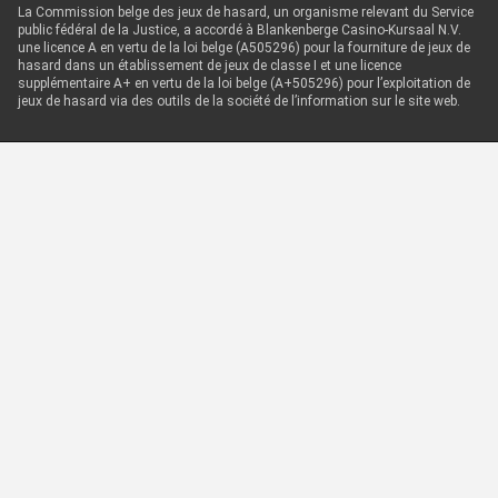
La Commission belge des jeux de hasard, un organisme relevant du Service
public fédéral de la Justice, a accordé à Blankenberge Casino-Kursaal N.V.
une licence A en vertu de la loi belge (A505296) pour la fourniture de jeux de
hasard dans un établissement de jeux de classe I et une licence
supplémentaire A+ en vertu de la loi belge (A+505296) pour l’exploitation de
jeux de hasard via des outils de la société de l’information sur le site web.