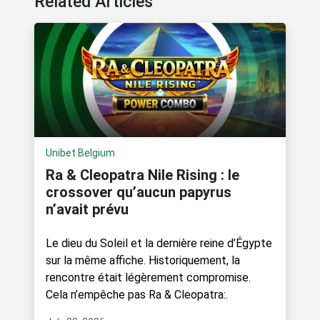
Related Articles
Unibet Belgium
Ra & Cleopatra Nile Rising : le
crossover qu’aucun papyrus
n’avait prévu
Le dieu du Soleil et la dernière reine d’Égypte
sur la même affiche. Historiquement, la
rencontre était légèrement compromise.
Cela n’empêche pas Ra & Cleopatra:.