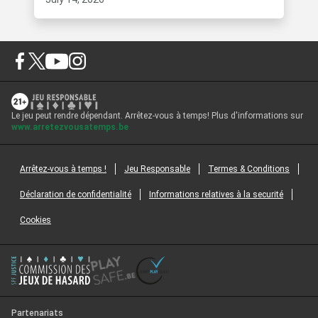
Le jeu peut rendre dépendant. Arrêtez-vous à temps! Plus d'informations sur
www.arretezvousatemps.be
Arrêtez-vous à temps !
Jeu Responsable
Termes & Conditions
Déclaration de confidentialité
Informations relatives à la securité
Cookies
Partenariats