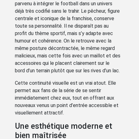
parvenu à intégrer le football dans un univers
déjà très codifié sans le trahir. Le pêcheur, figure
centrale et iconique de la franchise, conserve
toute sa personnalité. Il ne disparaît pas au
profit du thème sportif, mais s’y adapte avec
humour et cohérence. On le retrouve avec la
même posture décontractée, le même regard
malicieux, mais cette fois avec un maillot et des
accessoires qui le placent clairement sur le
bord d’un terrain plutôt que sur les rives d’un lac.
Cette continuité visuelle est un vrai atout. Elle
permet aux fans de la série de se sentir
immédiatement chez eux, tout en offrant aux
nouveaux venus un point d’entrée accessible et
visuellement attractif.
Une esthétique moderne et
bien maîtrisée