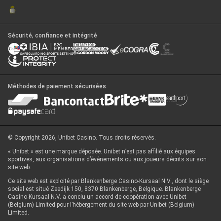
Sécurité, confiance et intégrité
Méthodes de paiement sécurisées
© Copyright 2026, Unibet Casino. Tous droits réservés.
« Unibet » est une marque déposée. Unibet n’est pas affilié aux équipes
sportives, aux organisations d’événements ou aux joueurs décrits sur son
site web.
Ce site web est exploité par Blankenberge Casino-Kursaal N.V., dont le siège
social est situé Zeedijk 150, 8370 Blankenberge, Belgique. Blankenberge
Casino-Kursaal N.V. a conclu un accord de coopération avec Unibet
(Belgium) Limited pour l’hébergement du site web par Unibet (Belgium)
Limited.