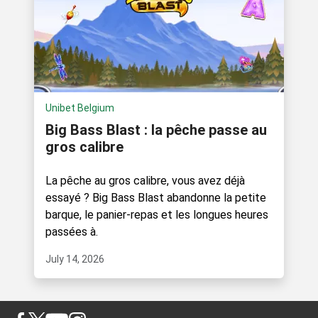
Unibet Belgium
Big Bass Blast : la pêche passe au
gros calibre
La pêche au gros calibre, vous avez déjà
essayé ? Big Bass Blast abandonne la petite
barque, le panier-repas et les longues heures
passées à.
July 14, 2026