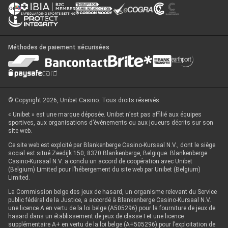
Méthodes de paiement sécurisées
© Copyright 2026, Unibet Casino. Tous droits réservés.
« Unibet » est une marque déposée. Unibet n’est pas affilié aux équipes
sportives, aux organisations d’événements ou aux joueurs décrits sur son
site web.
Ce site web est exploité par Blankenberge Casino-Kursaal N.V., dont le siège
social est situé Zeedijk 150, 8370 Blankenberge, Belgique. Blankenberge
Casino-Kursaal N.V. a conclu un accord de coopération avec Unibet
(Belgium) Limited pour l’hébergement du site web par Unibet (Belgium)
Limited.
La Commission belge des jeux de hasard, un organisme relevant du Service
public fédéral de la Justice, a accordé à Blankenberge Casino-Kursaal N.V.
une licence A en vertu de la loi belge (A505296) pour la fourniture de jeux de
hasard dans un établissement de jeux de classe I et une licence
supplémentaire A+ en vertu de la loi belge (A+505296) pour l’exploitation de