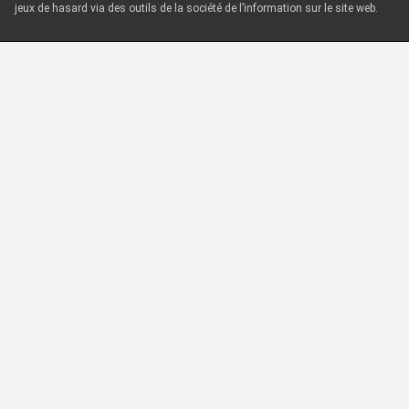
jeux de hasard via des outils de la société de l’information sur le site web.