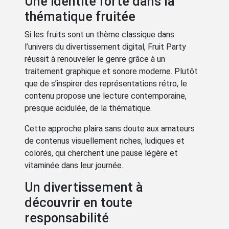
Une identité forte dans la
thématique fruitée
Si les fruits sont un thème classique dans
l’univers du divertissement digital, Fruit Party
réussit à renouveler le genre grâce à un
traitement graphique et sonore moderne. Plutôt
que de s’inspirer des représentations rétro, le
contenu propose une lecture contemporaine,
presque acidulée, de la thématique.
Cette approche plaira sans doute aux amateurs
de contenus visuellement riches, ludiques et
colorés, qui cherchent une pause légère et
vitaminée dans leur journée.
Un divertissement à
découvrir en toute
responsabilité