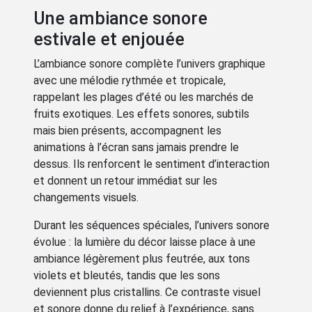
Une ambiance sonore
estivale et enjouée
L’ambiance sonore complète l’univers graphique
avec une mélodie rythmée et tropicale,
rappelant les plages d’été ou les marchés de
fruits exotiques. Les effets sonores, subtils
mais bien présents, accompagnent les
animations à l’écran sans jamais prendre le
dessus. Ils renforcent le sentiment d’interaction
et donnent un retour immédiat sur les
changements visuels.
Durant les séquences spéciales, l’univers sonore
évolue : la lumière du décor laisse place à une
ambiance légèrement plus feutrée, aux tons
violets et bleutés, tandis que les sons
deviennent plus cristallins. Ce contraste visuel
et sonore donne du relief à l’expérience, sans