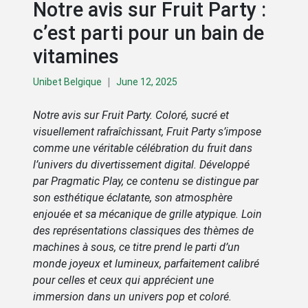
Notre avis sur Fruit Party :
c’est parti pour un bain de
vitamines
|
Unibet Belgique
June 12, 2025
Notre avis sur Fruit Party. Coloré, sucré et
visuellement rafraîchissant, Fruit Party s’impose
comme une véritable célébration du fruit dans
l’univers du divertissement digital. Développé
par Pragmatic Play, ce contenu se distingue par
son esthétique éclatante, son atmosphère
enjouée et sa mécanique de grille atypique. Loin
des représentations classiques des thèmes de
machines à sous, ce titre prend le parti d’un
monde joyeux et lumineux, parfaitement calibré
pour celles et ceux qui apprécient une
immersion dans un univers pop et coloré.