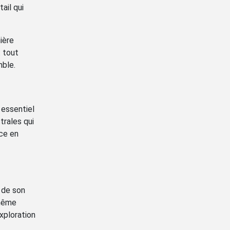
ail qui
ière
: tout
mble.
 essentiel
trales qui
rce en
 de son
 même
xploration