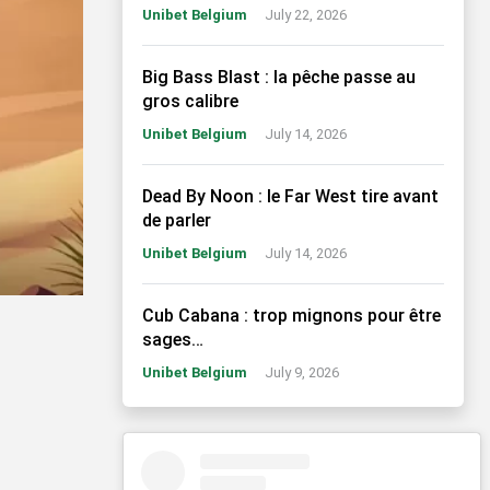
Unibet Belgium
July 22, 2026
Big Bass Blast : la pêche passe au
gros calibre
Unibet Belgium
July 14, 2026
Dead By Noon : le Far West tire avant
de parler
Unibet Belgium
July 14, 2026
Cub Cabana : trop mignons pour être
sages…
Unibet Belgium
July 9, 2026