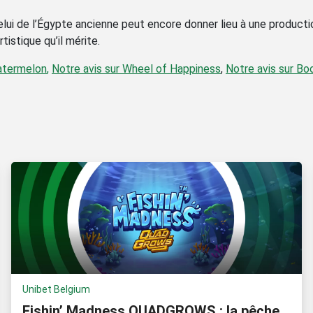
lui de l’Égypte ancienne peut encore donner lieu à une productio
tistique qu’il mérite.
atermelon
,
Notre avis sur Wheel of Happiness
,
Notre avis sur Bo
Unibet Belgium
Fishin’ Madness QUADGROWS : la pêche