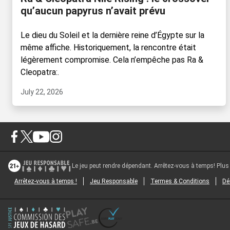
qu’aucun papyrus n’avait prévu
Le dieu du Soleil et la dernière reine d’Égypte sur la
même affiche. Historiquement, la rencontre était
légèrement compromise. Cela n’empêche pas Ra &
Cleopatra:.
July 22, 2026
Le jeu peut rendre dépendant. Arrêtez-vous à temps! Plu
Arrêtez-vous à temps !
Jeu Responsable
Termes & Conditions
Dé