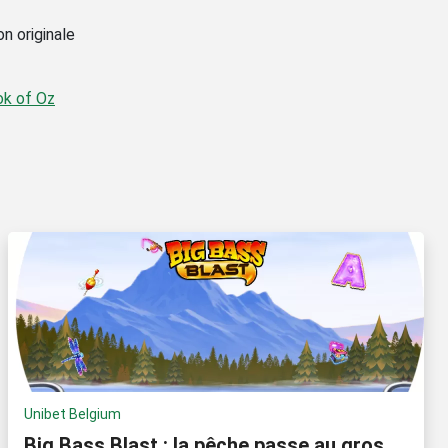
n originale
ok of Oz
Unibet Belgium
Big Bass Blast : la pêche passe au gros