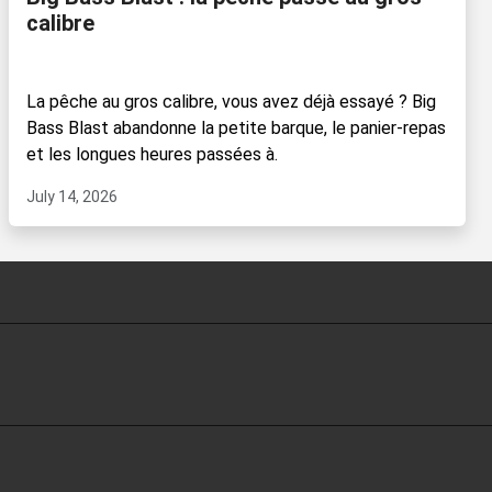
calibre
La pêche au gros calibre, vous avez déjà essayé ? Big
Bass Blast abandonne la petite barque, le panier-repas
et les longues heures passées à.
July 14, 2026