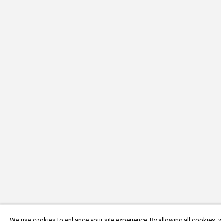
We use cookies to enhance your site experience. By allowing all cookies,