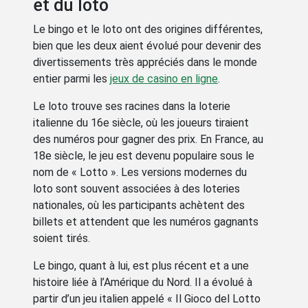
et du loto
Le bingo et le loto ont des origines différentes,
bien que les deux aient évolué pour devenir des
divertissements très appréciés dans le monde
entier parmi les
jeux de casino en ligne
.
Le loto trouve ses racines dans la loterie
italienne du 16e siècle, où les joueurs tiraient
des numéros pour gagner des prix. En France, au
18e siècle, le jeu est devenu populaire sous le
nom de « Lotto ». Les versions modernes du
loto sont souvent associées à des loteries
nationales, où les participants achètent des
billets et attendent que les numéros gagnants
soient tirés.
Le bingo, quant à lui, est plus récent et a une
histoire liée à l’Amérique du Nord. Il a évolué à
partir d’un jeu italien appelé « Il Gioco del Lotto