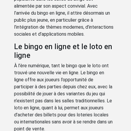
alimentée par son aspect convivial. Avec
l’arrivée du bingo en ligne, il attire désormais un
public plus jeune, en particulier grâce à
l’intégration de thèmes modernes, d’interactions
sociales et d’applications mobiles.
Le bingo en ligne et le loto en
ligne
À l’ère numérique, tant le bingo que le loto ont
trouvé une nouvelle vie en ligne. Le bingo en
ligne offre aux joueurs l’opportunité de
participer à des parties depuis chez eux, avec la
possibilité de jouer à des variantes du jeu qui
n’existent pas dans les salles traditionnelles. Le
loto en ligne, quant à lui, permet aux joueurs
d’acheter des billets pour des loteries locales
ou internationales sans avoir à se rendre dans un
point de vente.