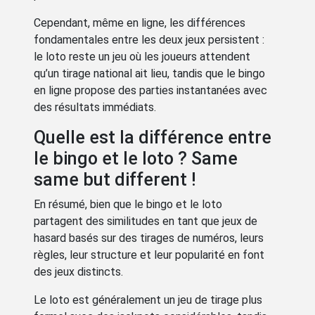
Cependant, même en ligne, les différences
fondamentales entre les deux jeux persistent :
le loto reste un jeu où les joueurs attendent
qu’un tirage national ait lieu, tandis que le bingo
en ligne propose des parties instantanées avec
des résultats immédiats.
Quelle est la différence entre
le bingo et le loto ? Same
same but different !
En résumé, bien que le bingo et le loto
partagent des similitudes en tant que jeux de
hasard basés sur des tirages de numéros, leurs
règles, leur structure et leur popularité en font
des jeux distincts.
Le loto est généralement un jeu de tirage plus