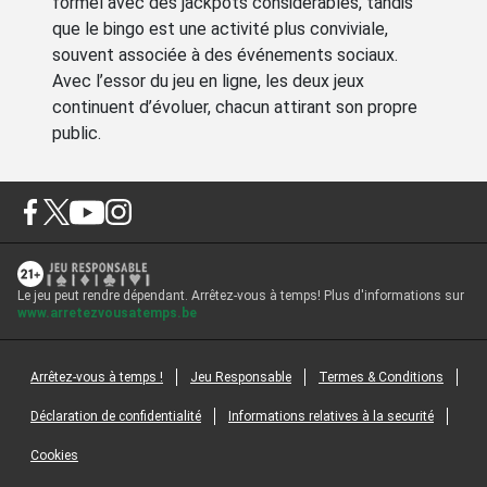
formel avec des jackpots considérables, tandis
que le bingo est une activité plus conviviale,
souvent associée à des événements sociaux.
Avec l’essor du jeu en ligne, les deux jeux
continuent d’évoluer, chacun attirant son propre
public.
Le jeu peut rendre dépendant. Arrêtez-vous à temps! Plus d'informations sur
www.arretezvousatemps.be
Arrêtez-vous à temps !
Jeu Responsable
Termes & Conditions
Déclaration de confidentialité
Informations relatives à la securité
Cookies