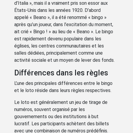
d’Italia », mais il a vraiment pris son essor aux
États-Unis dans les années 1920. D’abord
appelé « Beano », il a été renommé « bingo »
après qu’un joueur, dans l’excitation du moment,
ait crié « Bingo ! » au lieu de « Beano ». Le bingo
est rapidement devenu populaire dans les
églises, les centres communautaires et les
salles dédiées, principalement comme une
activité sociale et un moyen de lever des fonds.
Différences dans les règles
L’une des principales différences entre le bingo
et le loto réside dans leurs règles respectives.
Le loto est généralement un jeu de tirage de
numéros, souvent organisé par les
gouvernements ou des institutions à but
lucratif. Les participants achètent des billets
avec une combinaison de numéros prédéfinis.