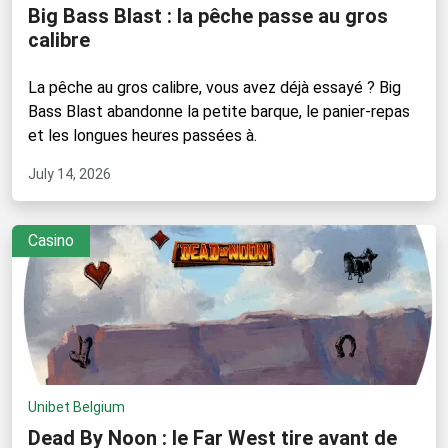
Big Bass Blast : la pêche passe au gros
calibre
La pêche au gros calibre, vous avez déjà essayé ? Big
Bass Blast abandonne la petite barque, le panier-repas
et les longues heures passées à.
July 14, 2026
Casino
Unibet Belgium
Dead By Noon : le Far West tire avant de