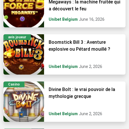
Megaways : la machine fruitée qui
a découvert le feu
Unibet Belgium
June 16, 2026
avis joueur
Boomstick Bill 3 : Aventure
explosive ou Pétard mouillé ?
Unibet Belgium
June 2, 2026
Casino
Divine Bolt : le vrai pouvoir de la
mythologie grecque
Unibet Belgium
June 2, 2026