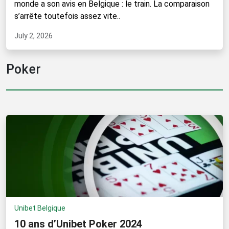
monde a son avis en Belgique : le train. La comparaison
s’arrête toutefois assez vite..
July 2, 2026
Poker
Unibet Belgique
10 ans d’Unibet Poker 2024