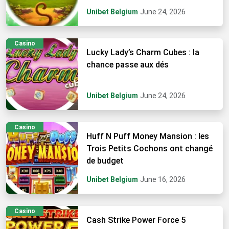
Unibet Belgium
June 24, 2026
Casino
Lucky Lady’s Charm Cubes : la
chance passe aux dés
Unibet Belgium
June 24, 2026
Casino
Huff N Puff Money Mansion : les
Trois Petits Cochons ont changé
de budget
Unibet Belgium
June 16, 2026
Casino
Cash Strike Power Force 5