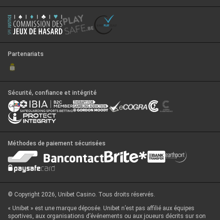
Partenariats
Sécurité, confiance et intégrité
Méthodes de paiement sécurisées
© Copyright 2026, Unibet Casino. Tous droits réservés.
« Unibet » est une marque déposée. Unibet n’est pas affilié aux équipes
sportives, aux organisations d’événements ou aux joueurs décrits sur son