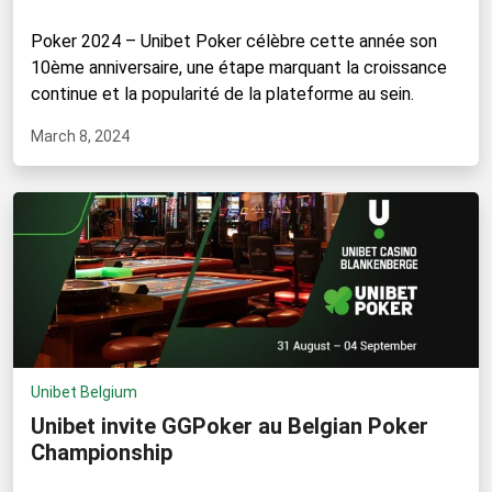
Poker 2024 – Unibet Poker célèbre cette année son
10ème anniversaire, une étape marquant la croissance
continue et la popularité de la plateforme au sein.
March 8, 2024
Unibet Belgium
Unibet invite GGPoker au Belgian Poker
Championship