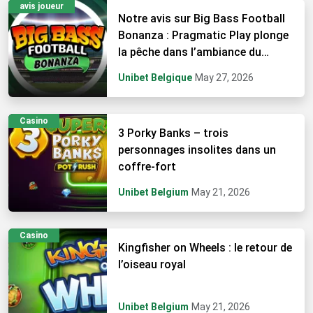
avis joueur
Notre avis sur Big Bass Football
Bonanza : Pragmatic Play plonge
la pêche dans l’ambiance du
stade
Unibet Belgique
May 27, 2026
Casino
3 Porky Banks – trois
personnages insolites dans un
coffre-fort
Unibet Belgium
May 21, 2026
Casino
Kingfisher on Wheels : le retour de
l’oiseau royal
Unibet Belgium
May 21, 2026