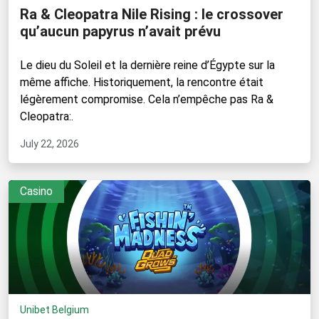
Ra & Cleopatra Nile Rising : le crossover
qu’aucun papyrus n’avait prévu
Le dieu du Soleil et la dernière reine d’Égypte sur la
même affiche. Historiquement, la rencontre était
légèrement compromise. Cela n’empêche pas Ra &
Cleopatra:.
July 22, 2026
Casino
Unibet Belgium