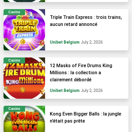
Casino
Triple Train Express : trois trains,
aucun retard annoncé
Unibet Belgium
July 2, 2026
Casino
12 Masks of Fire Drums King
Millions : la collection a
clairement débordé
Unibet Belgium
July 2, 2026
Casino
Kong Even Bigger Balls : la jungle
n’était pas prête