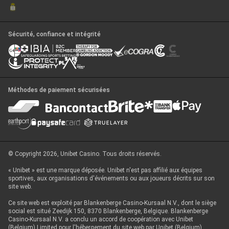
Sécurité, confiance et intégrité
Méthodes de paiement sécurisées
© Copyright 2026, Unibet Casino. Tous droits réservés.
« Unibet » est une marque déposée. Unibet n'est pas affilié aux équipes
sportives, aux organisations d'événements ou aux joueurs décrits sur son
site web.
Ce site web est exploité par Blankenberge Casino-Kursaal N.V., dont le siège
social est situé Zeedijk 150, 8370 Blankenberge, Belgique. Blankenberge
Casino-Kursaal N.V. a conclu un accord de coopération avec Unibet
(Belgium) Limited pour l'hébergement du site web par Unibet (Belgium)