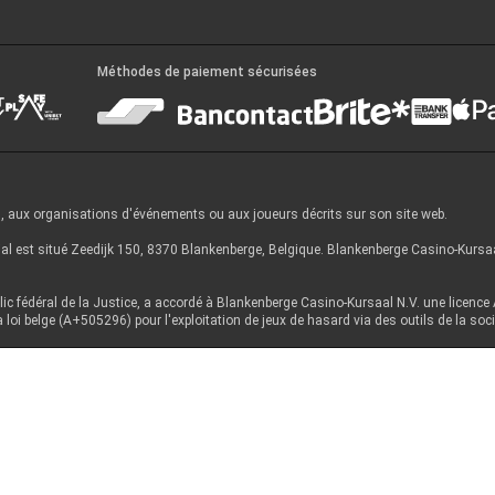
Méthodes de paiement sécurisées
es, aux organisations d'événements ou aux joueurs décrits sur son site web.
cial est situé Zeedijk 150, 8370 Blankenberge, Belgique. Blankenberge Casino-Kursa
 fédéral de la Justice, a accordé à Blankenberge Casino-Kursaal N.V. une licence A
loi belge (A+505296) pour l'exploitation de jeux de hasard via des outils de la socié