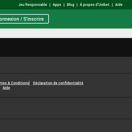
Jeu Responsable
|
Apps
|
Blog
|
À propos d'Unibet
|
Aide
onnexion / S'inscrire
mes & Conditions
Déclaration de confidentialité
Aide