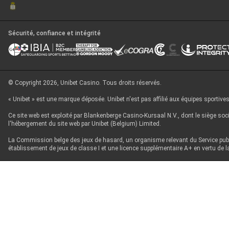
Sécurité, confiance et intégrité
© Copyright 2026, Unibet Casino. Tous droits réservés.
« Unibet » est une marque déposée. Unibet n'est pas affilié aux équipes sportiv
Ce site web est exploité par Blankenberge Casino-Kursaal N.V., dont le siège so
l'hébergement du site web par Unibet (Belgium) Limited.
La Commission belge des jeux de hasard, un organisme relevant du Service public
établissement de jeux de classe I et une licence supplémentaire A+ en vertu de la 