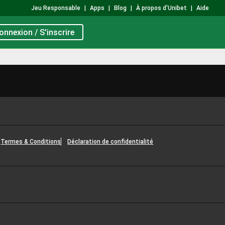
Jeu Responsable
|
Apps
|
Blog
|
À propos d'Unibet
|
Aide
onnexion / S'inscrire
Termes & Conditions
Déclaration de confidentialité