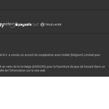
al N.V. a conclu un accord de coopération avec Unibet (Belgium) Limited pour
 en vertu de la loi belge (A505296) pour la fourniture de jeux de hasard dans un
té de l'information sur le site web.