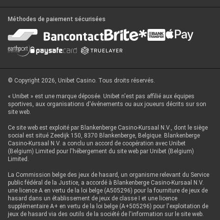
Méthodes de paiement sécurisées
© Copyright 2026, Unibet Casino. Tous droits réservés.
« Unibet » est une marque déposée. Unibet n'est pas affilié aux équipes
sportives, aux organisations d'événements ou aux joueurs décrits sur son
site web.
Ce site web est exploité par Blankenberge Casino-Kursaal N.V., dont le siège
social est situé Zeedijk 150, 8370 Blankenberge, Belgique. Blankenberge
Casino-Kursaal N.V. a conclu un accord de coopération avec Unibet
(Belgium) Limited pour l'hébergement du site web par Unibet (Belgium)
Limited.
La Commission belge des jeux de hasard, un organisme relevant du Service
public fédéral de la Justice, a accordé à Blankenberge Casino-Kursaal N.V.
une licence A en vertu de la loi belge (A505296) pour la fourniture de jeux de
hasard dans un établissement de jeux de classe I et une licence
supplémentaire A+ en vertu de la loi belge (A+505296) pour l'exploitation de
jeux de hasard via des outils de la société de l'information sur le site web.