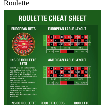
Roulette