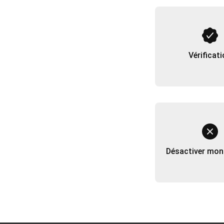
Vérificat
Désactiver mo