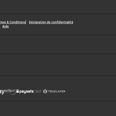
mes & Conditions
Déclaration de confidentialité
Aide