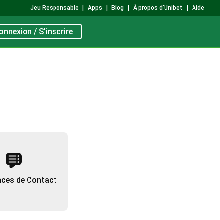
Jeu Responsable
|
Apps
|
Blog
|
À propos d'Unibet
|
Aide
onnexion / S'inscrire
nces de Contact