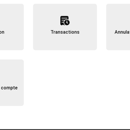
ion
Transactions
Annulat
n compte