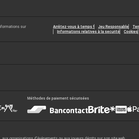
informations sur
Arrêtez-vous à temps !
Jeu Responsable
Ter
Informations relatives à la securité
Cookies
Méthodes de paiement sécurisées
es, aux organisations d'événements ou aux joueurs décrits sur son site web.