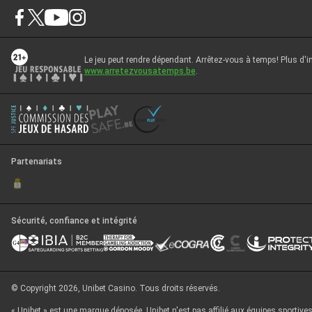
Le jeu peut rendre dépendant. Arrêtez-vous à temps! Plus d'
www.arretezvousatemps.be
.
Partenariats
Sécurité, confiance et intégrité
© Copyright 2026, Unibet Casino. Tous droits réservés.
« Unibet » est une marque déposée. Unibet n'est pas affilié aux équipes sportiv