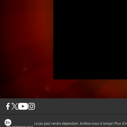
Le jeu peut rendre dépendant. Arrêtez-vous à temps! Plus d'