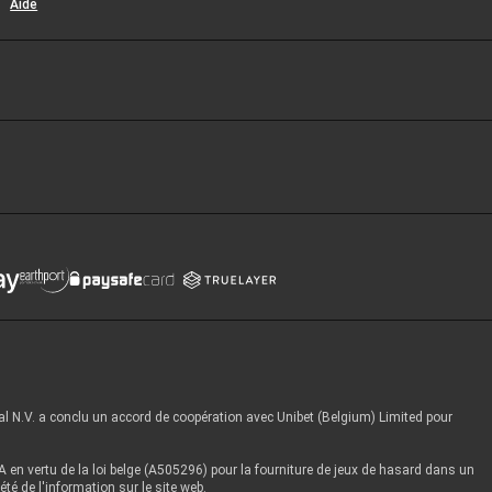
Aide
al N.V. a conclu un accord de coopération avec Unibet (Belgium) Limited pour
 en vertu de la loi belge (A505296) pour la fourniture de jeux de hasard dans un
té de l'information sur le site web.