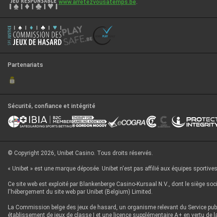
www.arretezvousatemps.be
.
Partenariats
Sécurité, confiance et intégrité
© Copyright 2026, Unibet Casino. Tous droits réservés.
« Unibet » est une marque déposée. Unibet n'est pas affilié aux équipes sportiv
Ce site web est exploité par Blankenberge Casino-Kursaal N.V., dont le siège so
l'hébergement du site web par Unibet (Belgium) Limited.
La Commission belge des jeux de hasard, un organisme relevant du Service public
établissement de jeux de classe I et une licence supplémentaire A+ en vertu de la 