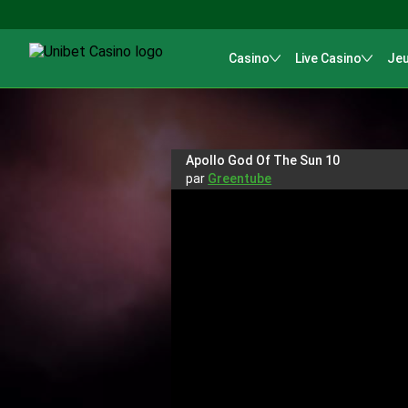
Casino
Live Casino
Jeu
Apollo God Of The Sun 10
par
Greentube