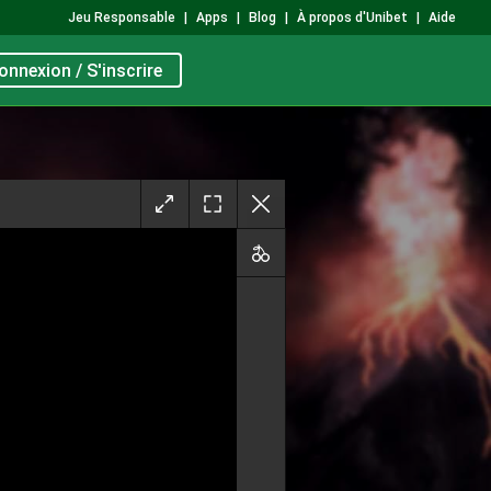
Jeu Responsable
|
Apps
|
Blog
|
À propos d'Unibet
|
Aide
onnexion / S'inscrire