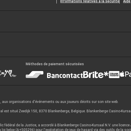
Informations relatives à la securité
Aide
Méthodes de paiement sécurisées
es, aux organisations d'événements ou aux joueurs décrits sur son site web.
cial est situé Zeedijk 150, 8370 Blankenberge, Belgique. Blankenberge Casino-Kursa
 fédéral de la Justice, a accordé à Blankenberge Casino-Kursaal N.V. une licence A
loi belge (A+505296) pour l'exploitation de jeux de hasard via des outils de la socié