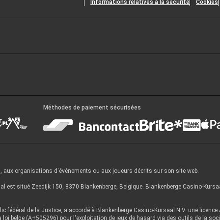
Informations relatives à la securité
Cookies
Méthodes de paiement sécurisées
es, aux organisations d'événements ou aux joueurs décrits sur son site web.
cial est situé Zeedijk 150, 8370 Blankenberge, Belgique. Blankenberge Casino-Kursa
 fédéral de la Justice, a accordé à Blankenberge Casino-Kursaal N.V. une licence A
loi belge (A+505296) pour l'exploitation de jeux de hasard via des outils de la socié