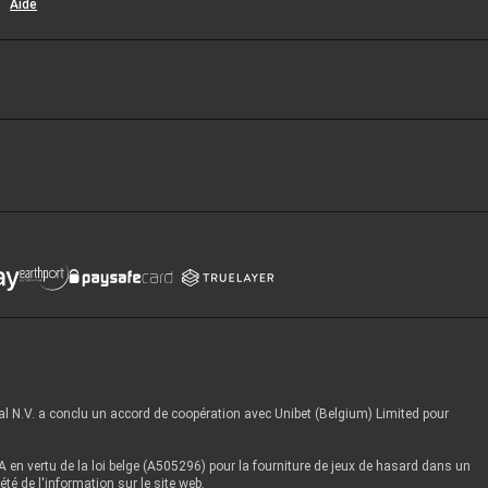
Aide
al N.V. a conclu un accord de coopération avec Unibet (Belgium) Limited pour
 en vertu de la loi belge (A505296) pour la fourniture de jeux de hasard dans un
té de l'information sur le site web.