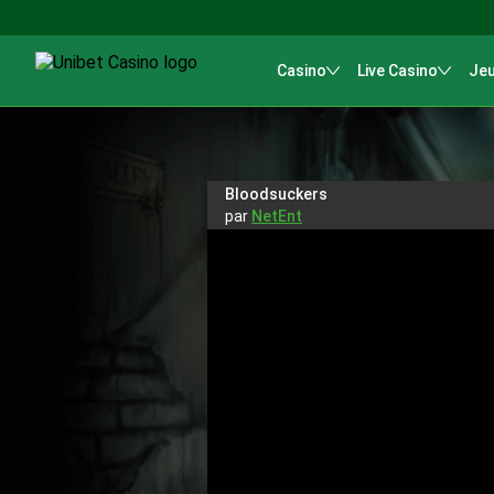
Casino
Live Casino
Jeu
Bloodsuckers
par
NetEnt