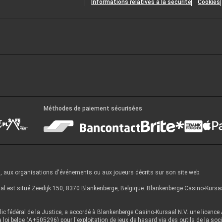
Informations relatives à la securité
Cookies
Méthodes de paiement sécurisées
es, aux organisations d'événements ou aux joueurs décrits sur son site web.
cial est situé Zeedijk 150, 8370 Blankenberge, Belgique. Blankenberge Casino-Kursa
 fédéral de la Justice, a accordé à Blankenberge Casino-Kursaal N.V. une licence A
loi belge (A+505296) pour l'exploitation de jeux de hasard via des outils de la socié