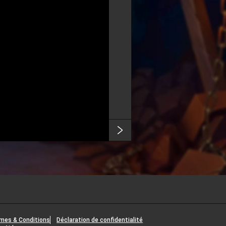
mes & Conditions
Déclaration de confidentialité