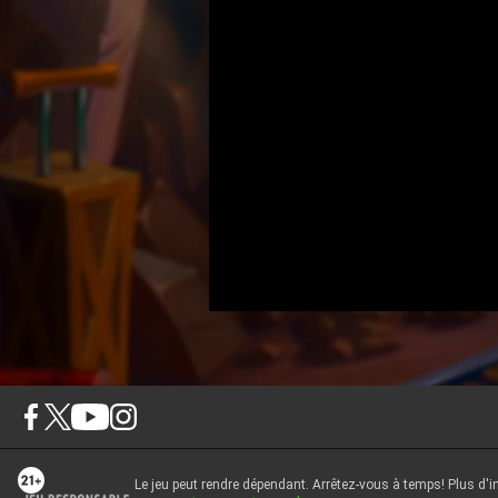
Le jeu peut rendre dépendant. Arrêtez-vous à temps! Plus d'