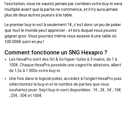
l'excitation, vous ne saurez jamais par combien votre buy-in sera
multiplié avant que la partie ne commence, et il n'y aura jamais
plus de deux autres joueurs à la table.
Le premier buy-in est à seulement 1€, c'est donc un jeu de poker
que tout le monde peut apprécier - et lors duquel vous pouvez
gagner gros. Vous pourriez même vous asseoir à une table où
100 000€ sont en jeu !
Comment fonctionne un SNG Hexapro ?
Les HexaPro sont des Sit & Go hyper-turbo à 3 mains, de 1 à
100€. Chaque HexaPro possède une cagnotte aléatoire, allant
de 1,5x à 1 000x votre buy-in.
Une fois dans le logiciel poker, accédez à l'onglet HexaPro puis
sélectionnez le buy-in et le nombre de parties que vous
souhaitez jouer. Sept buy-in sont disponibles : 1€ ; 2€ ; 5€ ; 10€
; 25€ ; 50€ et 100€.