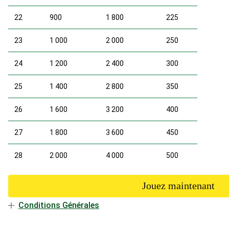
22
900
1 800
225
23
1 000
2 000
250
24
1 200
2 400
300
25
1 400
2 800
350
26
1 600
3 200
400
27
1 800
3 600
450
28
2 000
4 000
500
Jouez maintenant
Conditions Générales