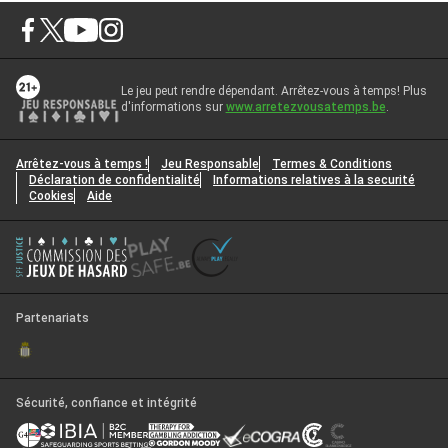
Le jeu peut rendre dépendant. Arrêtez-vous à temps! Plus
d'informations sur
www.arretezvousatemps.be
.
Arrêtez-vous à temps !
Jeu Responsable
Termes & Conditions
Déclaration de confidentialité
Informations relatives à la securité
Cookies
Aide
Partenariats
Sécurité, confiance et intégrité