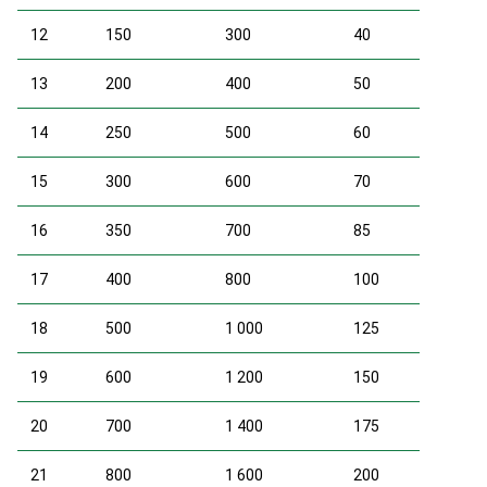
12
150
300
40
13
200
400
50
14
250
500
60
15
300
600
70
16
350
700
85
17
400
800
100
18
500
1 000
125
19
600
1 200
150
20
700
1 400
175
21
800
1 600
200