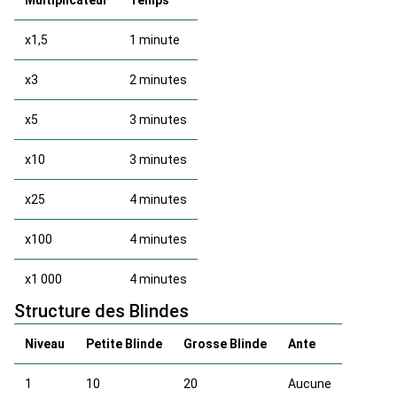
x1,5
1 minute
x3
2 minutes
x5
3 minutes
x10
3 minutes
x25
4 minutes
x100
4 minutes
x1 000
4 minutes
Structure des Blindes
Niveau
Petite Blinde
Grosse Blinde
Ante
1
10
20
Aucune