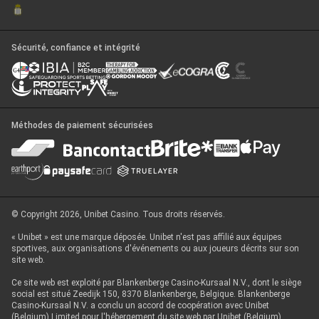
Sécurité, confiance et intégrité
Méthodes de paiement sécurisées
© Copyright 2026, Unibet Casino. Tous droits réservés.
« Unibet » est une marque déposée. Unibet n'est pas affilié aux équipes
sportives, aux organisations d'événements ou aux joueurs décrits sur son
site web.
Ce site web est exploité par Blankenberge Casino-Kursaal N.V., dont le siège
social est situé Zeedijk 150, 8370 Blankenberge, Belgique. Blankenberge
Casino-Kursaal N.V. a conclu un accord de coopération avec Unibet
(Belgium) Limited pour l'hébergement du site web par Unibet (Belgium)