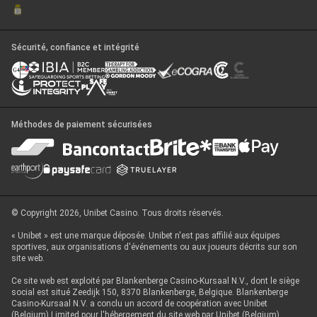
Sécurité, confiance et intégrité
Méthodes de paiement sécurisées
© Copyright 2026, Unibet Casino. Tous droits réservés.
« Unibet » est une marque déposée. Unibet n'est pas affilié aux équipes
sportives, aux organisations d'événements ou aux joueurs décrits sur son
site web.
Ce site web est exploité par Blankenberge Casino-Kursaal N.V., dont le siège
social est situé Zeedijk 150, 8370 Blankenberge, Belgique. Blankenberge
Casino-Kursaal N.V. a conclu un accord de coopération avec Unibet
(Belgium) Limited pour l'hébergement du site web par Unibet (Belgium)