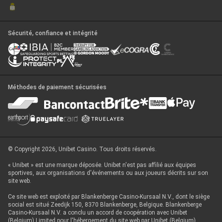
Sécurité, confiance et intégrité
Méthodes de paiement sécurisées
© Copyright 2026, Unibet Casino. Tous droits réservés.
« Unibet » est une marque déposée. Unibet n'est pas affilié aux équipes
sportives, aux organisations d'événements ou aux joueurs décrits sur son
site web.
Ce site web est exploité par Blankenberge Casino-Kursaal N.V., dont le siège
social est situé Zeedijk 150, 8370 Blankenberge, Belgique. Blankenberge
Casino-Kursaal N.V. a conclu un accord de coopération avec Unibet
(Belgium) Limited pour l'hébergement du site web par Unibet (Belgium)