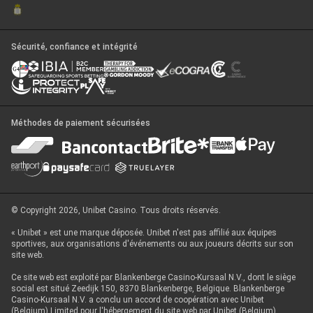
Sécurité, confiance et intégrité
Méthodes de paiement sécurisées
© Copyright 2026, Unibet Casino. Tous droits réservés.
« Unibet » est une marque déposée. Unibet n'est pas affilié aux équipes
sportives, aux organisations d'événements ou aux joueurs décrits sur son
site web.
Ce site web est exploité par Blankenberge Casino-Kursaal N.V., dont le siège
social est situé Zeedijk 150, 8370 Blankenberge, Belgique. Blankenberge
Casino-Kursaal N.V. a conclu un accord de coopération avec Unibet
(Belgium) Limited pour l'hébergement du site web par Unibet (Belgium)