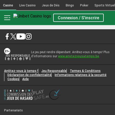
Casino
Live Casino
Jeux de Dés
Bingo
Poker
Sports Virtue
Connexion / S'inscrire
Le jeu peut rendre dépendant. Arrêtez-vous à temps! Plus
d'informations sur
www.arretezvousatemps.be
.
Arrêtez-vous à temps !
Jeu Responsable
Termes & Conditions
Déclaration de confidentialité
Informations relatives à la securité
Cookies
Aide
Partenariats