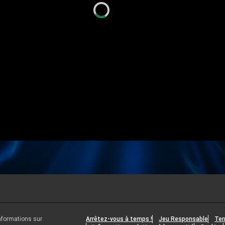
informations sur
Arrêtez-vous à temps !
Jeu Responsable
Ter