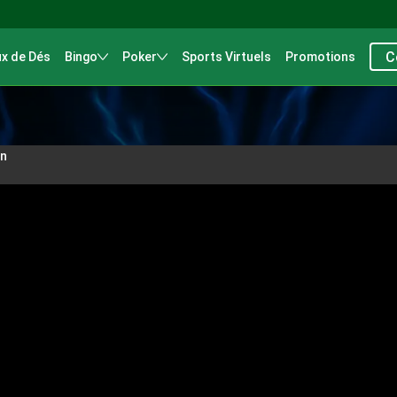
C
x de Dés
Bingo
Poker
Sports Virtuels
Promotions
in