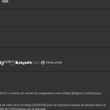
Aide
al N.V. a conclu un accord de coopération avec Unibet (Belgium) Limited pour
 en vertu de la loi belge (A505296) pour la fourniture de jeux de hasard dans un
té de l'information sur le site web.