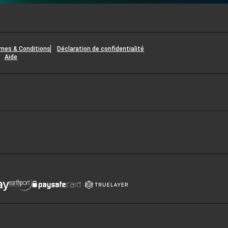
mes & Conditions
Déclaration de confidentialité
Aide