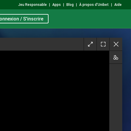
Jeu Responsable
|
Apps
|
Blog
|
À propos d'Unibet
|
Aide
onnexion / S'inscrire