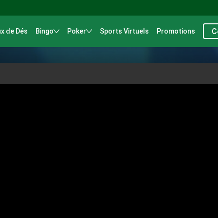
C
x de Dés
Bingo
Poker
Sports Virtuels
Promotions