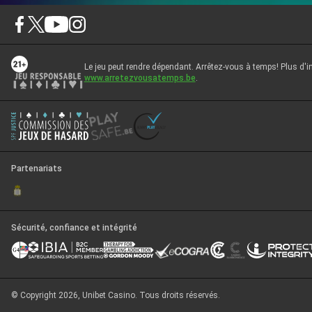
Le jeu peut rendre dépendant. Arrêtez-vous à temps! Plus d'
www.arretezvousatemps.be
.
Partenariats
Sécurité, confiance et intégrité
© Copyright 2026, Unibet Casino. Tous droits réservés.