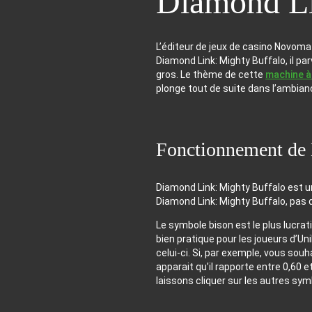
Diamond Li
L’éditeur de jeux de casino Novoma
Diamond Link: Mighty Buffalo, il par
gros. Le thème de cette
machine à
plonge tout de suite dans l’ambian
Fonctionnement de
Diamond Link: Mighty Buffalo est u
Diamond Link: Mighty Buffalo, pas 
Le symbole bison est le plus lucrat
bien pratique pour les joueurs d’Uni
celui-ci. Si, par exemple, vous sou
apparait qu’il rapporte entre 0,60 
laissons cliquer sur les autres sy