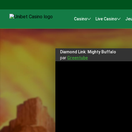
Casino
Live Casino
Jeu
Diamond Link: Mighty Buffalo
par
Greentube