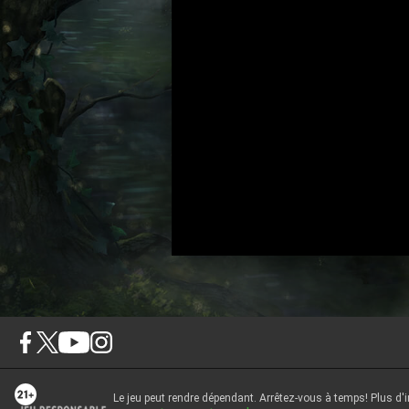
Le jeu peut rendre dépendant. Arrêtez-vous à temps! Plus d'