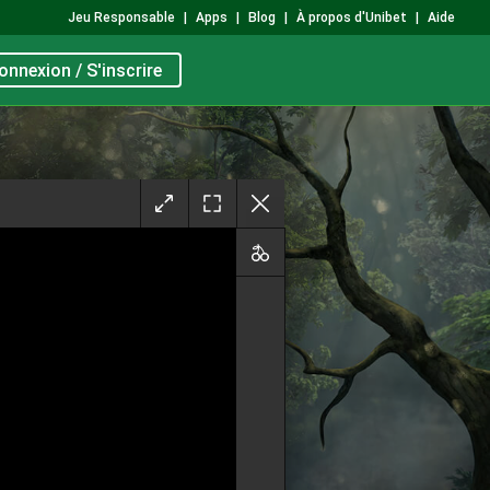
Jeu Responsable
|
Apps
|
Blog
|
À propos d'Unibet
|
Aide
onnexion / S'inscrire