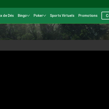
C
x de Dés
Bingo
Poker
Sports Virtuels
Promotions