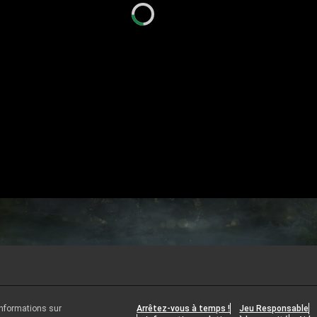
informations sur
Arrêtez-vous à temps !
Jeu Responsable